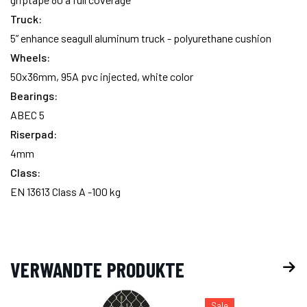
Truck:
5” enhance seagull aluminum truck - polyurethane cushion
Wheels:
50x36mm, 95A pvc injected, white color
Bearings:
ABEC 5
Riserpad:
4mm
Class:
EN 13613 Class A -100 kg
VERWANDTE PRODUKTE
Sale