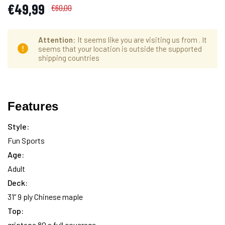
€49,99
€60,00
Attention
: It seems like you are visiting us from
. It
seems that your location is outside the supported
shipping countries
Hurry
Aktueller
up!
Features
Lagerbestand:
only
left
Style:
Fun Sports
Age:
Adult
Deck:
31” 9 ply Chinese maple
Top:
griptape 80 a full coverage