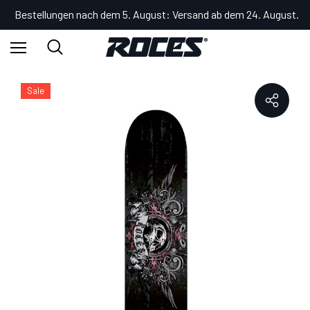
Bestellungen nach dem 5. August: Versand ab dem 24. August.
Startseite
Shop
Spaßsport
Bretter
SKULL 2200
Sale