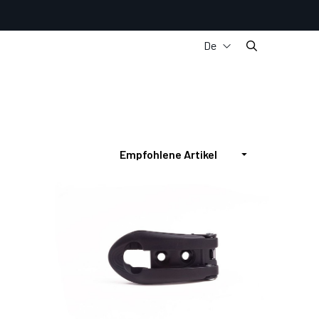
De
It
En
Fr
Es