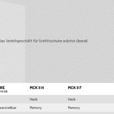
Das Verleihgeschäft für Schlittschuhe wächst überall.
TRE
MCK II H
MCK II F
IC ICE
Heck
Heck
verstellbar
Memory
Memory