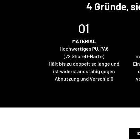
4 Gründe, s
01
MATERIAL
Hochwertiges PU, PA6
(72 ShoreD-Härte)
m
Hält bis zu doppelt so lange und
Ein
ist widerstandsfähig gegen
Abnutzung und Verschleiß
v
I