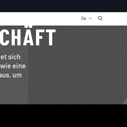
De
SCHÄFT
It
En
Fr
Es
et sich
owie eine
 aus, um