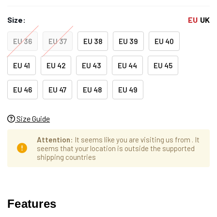
Size:
EU
UK
EU 36
EU 37
EU 38
EU 39
EU 40
EU 41
EU 42
EU 43
EU 44
EU 45
EU 46
EU 47
EU 48
EU 49
Size Guide
Attention
: It seems like you are visiting us from
. It
seems that your location is outside the supported
shipping countries
Hurry
Aktueller
up!
Features
Lagerbestand:
only