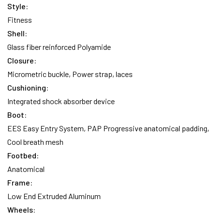
left
Style:
Fitness
Shell:
Glass fiber reinforced Polyamide
Closure:
Micrometric buckle, Power strap, laces
Cushioning:
Integrated shock absorber device
Boot:
EES Easy Entry System, PAP Progressive anatomical padding,
Cool breath mesh
Footbed:
Anatomical
Frame:
Low End Extruded Aluminum
Wheels: